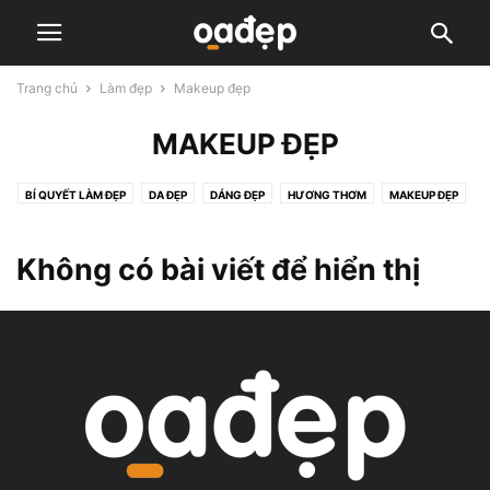
Trang chủ
Làm đẹp
Makeup đẹp
MAKEUP ĐẸP
BÍ QUYẾT LÀM ĐẸP
DA ĐẸP
DÁNG ĐẸP
HƯƠNG THƠM
MAKEUP ĐẸP
PHẪU THUẬT THẨM MỸ
TÓC ĐẸP
Không có bài viết để hiển thị